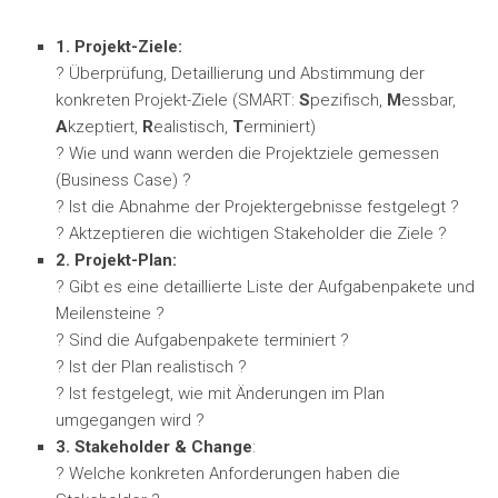
1. Projekt-Ziele:
? Überprüfung, Detaillierung und Abstimmung der
konkreten Projekt-Ziele (SMART:
S
pezifisch,
M
essbar,
A
kzeptiert,
R
ealistisch,
T
erminiert)
? Wie und wann werden die Projektziele gemessen
(Business Case) ?
? Ist die Abnahme der Projektergebnisse festgelegt ?
? Aktzeptieren die wichtigen Stakeholder die Ziele ?
2. Projekt-Plan:
? Gibt es eine detaillierte Liste der Aufgabenpakete und
Meilensteine ?
? Sind die Aufgabenpakete terminiert ?
? Ist der Plan realistisch ?
? Ist festgelegt, wie mit Änderungen im Plan
umgegangen wird ?
3. Stakeholder & Change
:
? Welche konkreten Anforderungen haben die