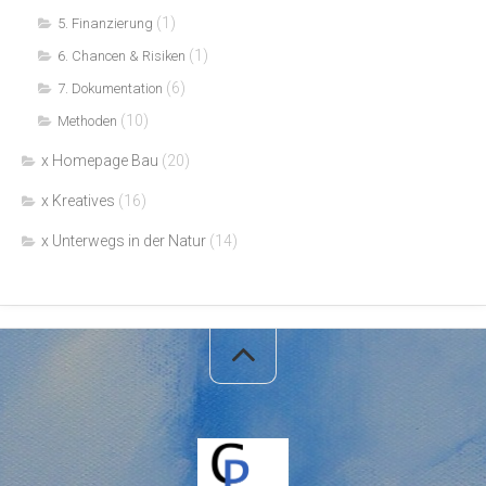
(1)
5. Finanzierung
(1)
6. Chancen & Risiken
(6)
7. Dokumentation
(10)
Methoden
x Homepage Bau
(20)
x Kreatives
(16)
x Unterwegs in der Natur
(14)