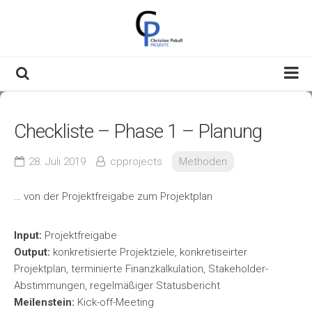
Skip
to
content
Willkommen
Checkliste – Phase 1 – Planung
Über Mich
Meine Themen
28. Juli 2019
cpprojects
Methoden
Kontakt & Impressum
… von der Projektfreigabe zum Projektplan
Datenschutzerklärung
Input:
Projektfreigabe
Output:
konkretisierte Projektziele, konkretiseirter
Projektplan, terminierte Finanzkalkulation, Stakeholder-
Abstimmungen, regelmäßiger Statusbericht
Meilenstein:
Kick-off-Meeting