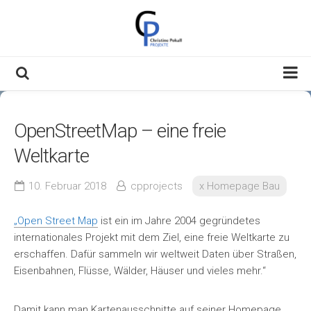
Skip
to
content
Willkommen
OpenStreetMap – eine freie
Über Mich
Weltkarte
Meine Themen
Kontakt & Impressum
10. Februar 2018
cpprojects
x Homepage Bau
Datenschutzerklärung
„Open Street Map
ist ein im Jahre 2004 gegründetes
internationales Projekt mit dem Ziel, eine freie Weltkarte zu
erschaffen. Dafür sammeln wir weltweit Daten über Straßen,
Eisenbahnen, Flüsse, Wälder, Häuser und vieles mehr.“
Damit kann man Kartenausschnitte auf seiner Homepage