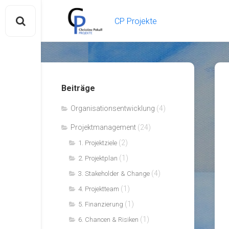
Skip
to
CP Projekte
content
Beiträge
Organisationsentwicklung
(4)
Projektmanagement
(24)
(2)
1. Projektziele
(1)
2. Projektplan
(4)
3. Stakeholder & Change
(1)
4. Projektteam
(1)
5. Finanzierung
(1)
6. Chancen & Risiken