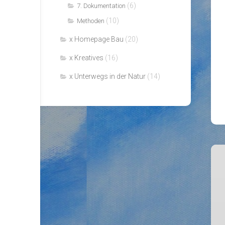
(6)
7. Dokumentation
(10)
Methoden
x Homepage Bau
(20)
x Kreatives
(16)
x Unterwegs in der Natur
(14)