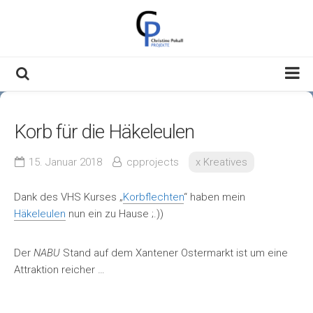
Skip
to
content
Willkommen
Korb für die Häkeleulen
Über Mich
Meine Themen
15. Januar 2018
cpprojects
x Kreatives
Kontakt & Impressum
Dank des VHS Kurses „
Korbflechten
“ haben mein
Datenschutzerklärung
Häkeleulen
nun ein zu Hause ;.))
Der
NABU
Stand auf dem Xantener Ostermarkt ist um eine
Attraktion reicher …