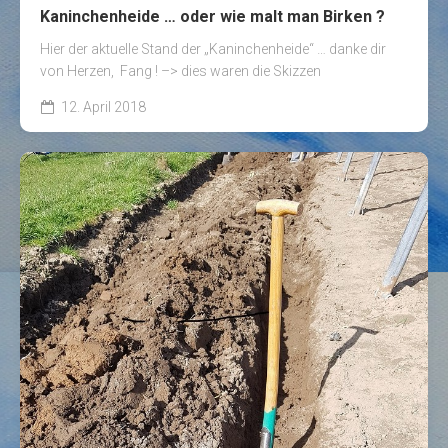
Kaninchenheide … oder wie malt man Birken ?
Hier der aktuelle Stand der „Kaninchenheide“ … danke dir
von Herzen, Fang ! –> dies waren die Skizzen
12. April 2018