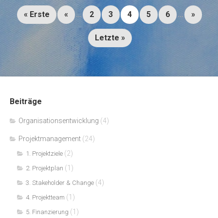
« Erste
«
...
2
3
4
5
6
...
»
Letzte »
Beiträge
Organisationsentwicklung
(4)
Projektmanagement
(24)
(2)
1. Projektziele
(1)
2. Projektplan
(4)
3. Stakeholder & Change
(1)
4. Projektteam
(1)
5. Finanzierung