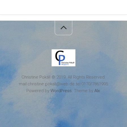
Christine Pokall © 2019. All Rights Reserved.
mail:christine.pokall@web.de tel:0170/7861995
Powered by
WordPress
. Theme by
Alx
.